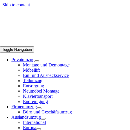
Skip to content
Toggle Navigation
Privatumzug
Montage und Demontage
Möbellift
Ein- und Auspackservice
Teilumzug
Entsorgung
Neumöbel Montage
Klaviertransport
Endreinigung
Firmenumzug
Büro und Geschäftsumzug
Auslandsumzug
International
Europa